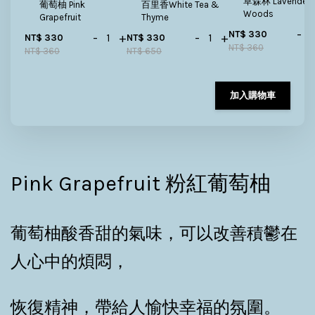
草森林 Lavender
百里香White Tea &
葡萄柚 Pink
Woods
Thyme
Grapefruit
-
NT$ 330
-
+
-
+
NT$ 330
NT$ 330
NT$ 360
NT$ 360
NT$ 650
加入購物車
Pink Grapefruit 粉紅葡萄柚
葡萄柚酸香甜的氣味，可以改善積鬱在
人心中的煩悶，
恢復精神，帶給人愉快幸福的氛圍。