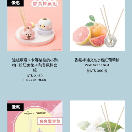
優惠
迪絲葳婭 x 卡娜赫拉的小動
香氛棒補充包ღ粉紅葡萄柚
物 - 粉紅兔兔+P助香氛棒套
Pink Grapefruit
組
從
NT$ 360
起
NT$ 2,450
NT$ 2,680
-8.6%
優惠